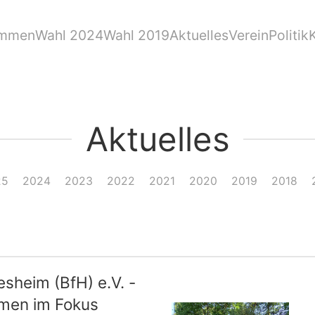
ommen
Wahl 2024
Wahl 2019
Aktuelles
Verein
Politik
Aktuelles
25
2024
2023
2022
2021
2020
2019
2018
esheim (BfH) e.V. -
men im Fokus